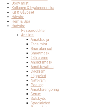
Body mist
Kollagen & hyalurondricka
Kit & Gåvoset
Hårvård
Hem & Spa
Hudvård
Reseprodukter
Ansikte
Ansiktsolja
Face mist
Brun utan sol
Sheetmask
24h creme
Ansiktsmask
Ansiktsvatten
Dagkräm
Läppvård
Nattkräm
Peeling
Ansiktsrengöring
Serum
Solskydd
Specialvård