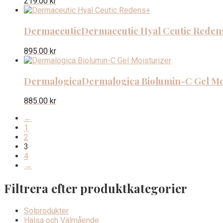
219.00
kr
Dermaceutic
Dermaceutic Hyal Ceutic Reden
895.00
kr
Dermalogica
Dermalogica Biolumin-C Gel Mo
885.00
kr
←
1
2
3
4
→
Filtrera efter produktkategorier
Solprodukter
Hälsa och Välmående