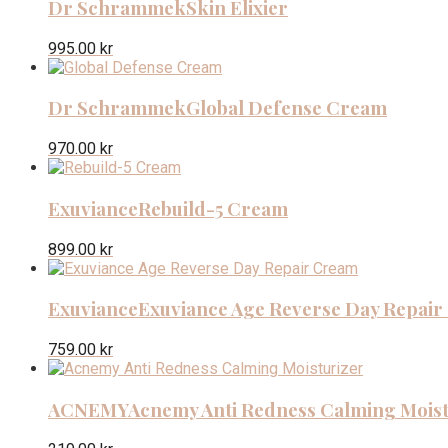
Dr Schrammek
Skin Elixier
995.00
kr
Dr Schrammek
Global Defense Cream
970.00
kr
Exuviance
Rebuild-5 Cream
899.00
kr
Exuviance
Exuviance Age Reverse Day Repai
759.00
kr
ACNEMY
Acnemy Anti Redness Calming Moist