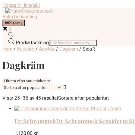
Hoppa till innehåll
Boka behandling
Meny
0
Produktsökning
Hem
/
Hudvård
/
Ansikte
/
Dagkräm
/ Sida 3
Dagkräm
Visar 25–36 av 45 resultat
Sortera efter popularitet
Dr Schrammek
Dr Schrammek Sensiderm St
1,120.00
kr