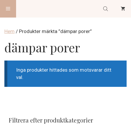
Hoppa
Meny
till
innehåll
Hem
/ Produkter märkta ”dämpar porer”
dämpar porer
Inga produkter hittades som motsvarar ditt
val.
Filtrera efter produktkategorier