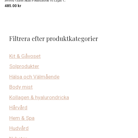
Sweed Glass Skin Foundation 01 Light C
485.00
kr
Filtrera efter produktkategorier
Kit & Gåvoset
Solprodukter
Hälsa och Välmående
Body mist
Kollagen & hyalurondricka
Hårvård
Hem & Spa
Hudvård