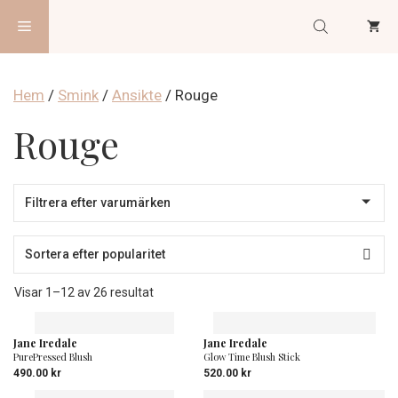
Hoppa
Meny
till
innehåll
Hem
/
Smink
/
Ansikte
/ Rouge
Rouge
Sortera
Visar 1–12 av 26 resultat
efter
popularitet
Jane Iredale
Jane Iredale
PurePressed Blush
Glow Time Blush Stick
490.00
kr
520.00
kr