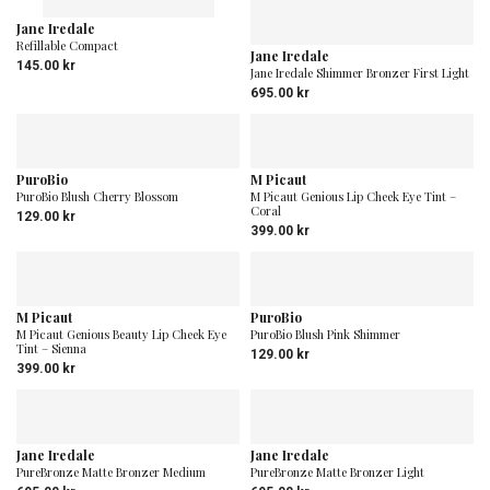
Jane Iredale
Refillable Compact
Jane Iredale
145.00
kr
Jane Iredale Shimmer Bronzer First Light
695.00
kr
PuroBio
M Picaut
PuroBio Blush Cherry Blossom
M Picaut Genious Lip Cheek Eye Tint –
Coral
129.00
kr
399.00
kr
M Picaut
PuroBio
M Picaut Genious Beauty Lip Cheek Eye
PuroBio Blush Pink Shimmer
Tint – Sienna
129.00
kr
399.00
kr
Jane Iredale
Jane Iredale
PureBronze Matte Bronzer Medium
PureBronze Matte Bronzer Light