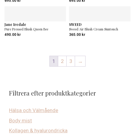
695.00
kr
695.00
kr
Jane Iredale
SWEED
Pure Pressed Blush Queen Bee
Sweed Air Blush Cream Suntouch
490.00
kr
365.00
kr
1
2
3
→
Filtrera efter produktkategorier
Hälsa och Välmående
Body mist
Kollagen & hyalurondricka