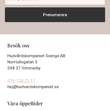
Besök oss
Hudvårdskompaniet Sverige AB
Norrtullsgatan 3
598 37 Vimmerby
076-126 21 17
hej@hudvardskompaniet.se
Våra öppettider