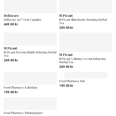
popularitet
Heliocare
M Picaut
Heliocare 360° Oral Capsules
M Picaut Skin Beauty Boosting Herbal
Tea
449.00
kr
249.00
kr
M Picaut
M Picaut Precious Nights Relaxing Herbal
M Picaut
Tea
M Picaut Calming Cocoon Balancing
249.00
kr
Herbal Tea
249.00
kr
Food Pharmacy Bok
199.00
kr
Food Pharmacy Kokboken
199.00
kr
Food Pharmacy Näringsjägare