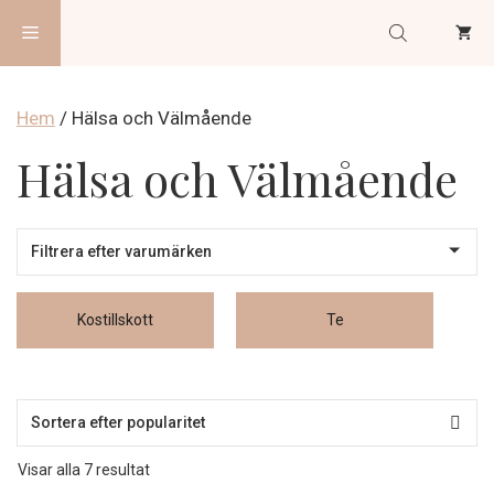
Hoppa
Meny
till
innehåll
Hem
/ Hälsa och Välmående
Hälsa och Välmående
Kostillskott
Te
Sortera
Visar alla 7 resultat
efter