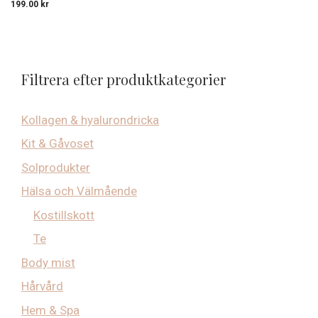
199.00
kr
Filtrera efter produktkategorier
Kollagen & hyalurondricka
Kit & Gåvoset
Solprodukter
Hälsa och Välmående
Kostillskott
Te
Body mist
Hårvård
Hem & Spa