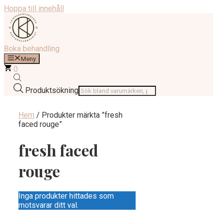
Hoppa till innehåll
Boka behandling
Meny
0
Produktsökning
Hem
/ Produkter märkta ”fresh
faced rouge”
fresh faced
rouge
Inga produkter hittades som
motsvarar ditt val.