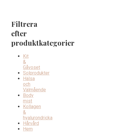
Filtrera
efter
produktkategorier
Kit
&
Gåvoset
Solprodukter
Hälsa
och
Välmående
Body
mist
Kollagen
&
hyalurondricka
Hårvård
Hem