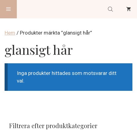
Hoppa
Meny
till
innehåll
Hem
/ Produkter märkta ”glansigt hår”
glansigt hår
Inga produkter hittades som motsvarar ditt
val.
Filtrera efter produktkategorier