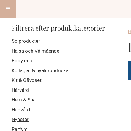
Hoppa
Meny
till
innehåll
Filtrera efter produktkategorier
Solprodukter
Hälsa och Välmående
Body mist
Kollagen & hyalurondricka
Kit & Gåvoset
Hårvård
Hem & Spa
Hudvård
Nyheter
Parfym