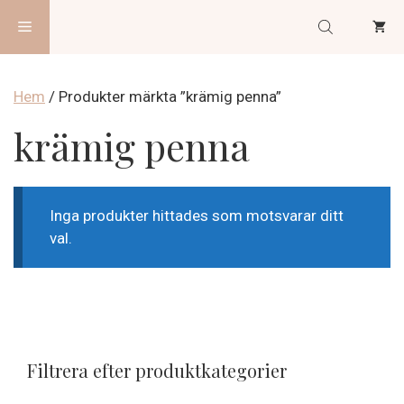
Hoppa
Meny
till
innehåll
Hem
/ Produkter märkta ”krämig penna”
krämig penna
Inga produkter hittades som motsvarar ditt
val.
Filtrera efter produktkategorier