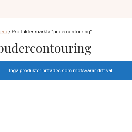
Hem
/ Produkter märkta ”pudercontouring”
pudercontouring
Inga produkter hittades som motsvarar ditt val.