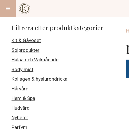
Hoppa
Meny
till
innehåll
Filtrera efter produktkategorier
Kit & Gåvoset
Solprodukter
Hälsa och Välmående
Body mist
Kollagen & hyalurondricka
Hårvård
Hem & Spa
Hudvård
Nyheter
Parfym