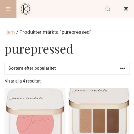
Hoppa
Meny
till
innehåll
Hem
/ Produkter märkta ”purepressed”
purepressed
Sortera
Visar alla 4 resultat
efter
popularitet