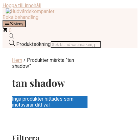
Hoppa till innehåll
Boka behandling
Meny
0
Produktsökning
Hem
/ Produkter märkta ”tan
shadow”
tan shadow
Inga produkter hittades som
motsvarar ditt val.
Filtrera