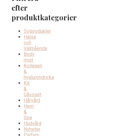
efter
produktkategorier
Solprodukter
Hälsa
och
Välmående
Body
mist
Kollagen
&
hyalurondricka
Kit
&
Gåvoset
Hårvård
Hem
&
Spa
Hudvård
Nyheter
Parfym