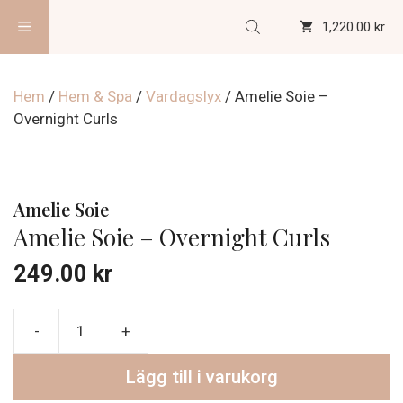
Hoppa
Meny
1,220.00 kr
till
innehåll
Hem
/
Hem & Spa
/
Vardagslyx
/ Amelie Soie –
Overnight Curls
Amelie Soie
Amelie Soie – Overnight Curls
249.00
kr
Amelie
Soie
Lägg till i varukorg
-