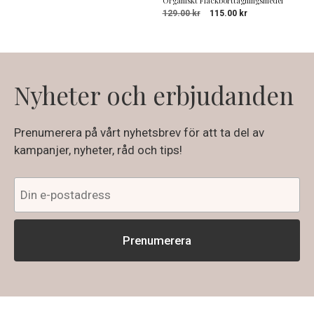
Organiskt Fläckborttagningsmedel
Det
Det
129.00
kr
115.00
kr
ursprungliga
nuvarande
priset
priset
var:
är:
129.00 kr.
115.00 kr.
Nyheter och erbjudanden
Prenumerera på vårt nyhetsbrev för att ta del av
kampanjer, nyheter, råd och tips!