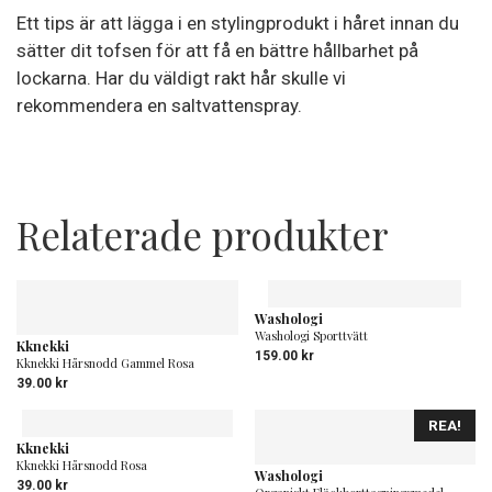
Ett tips är att lägga i en stylingprodukt i håret innan du
sätter dit tofsen för att få en bättre hållbarhet på
lockarna. Har du väldigt rakt hår skulle vi
rekommendera en saltvattenspray.
Relaterade produkter
Washologi
Washologi Sporttvätt
Kknekki
159.00
kr
Kknekki Hårsnodd Gammel Rosa
39.00
kr
REA!
Kknekki
Kknekki Hårsnodd Rosa
Washologi
39.00
kr