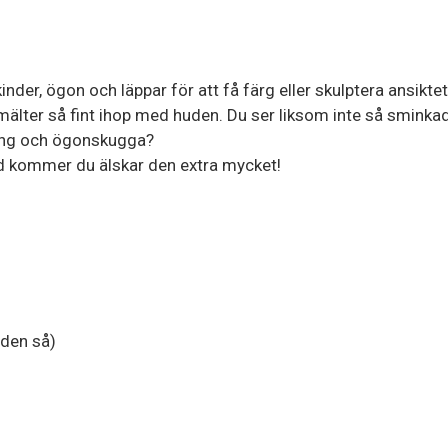
inder, ögon och läppar för att få färg eller skulptera ansiktet
älter så fint ihop med huden. Du ser liksom inte så sminkad
uring och ögonskugga?
 hud kommer du älskar den extra mycket!
 den så)