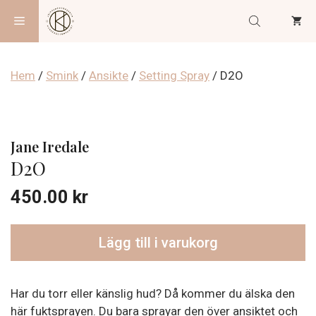
Hoppa
Meny
till
innehåll
Hem
/
Smink
/
Ansikte
/
Setting Spray
/ D2O
Jane Iredale
D2O
450.00
kr
Lägg till i varukorg
Har du torr eller känslig hud? Då kommer du älska den
här fuktsprayen. Du bara sprayar den över ansiktet och