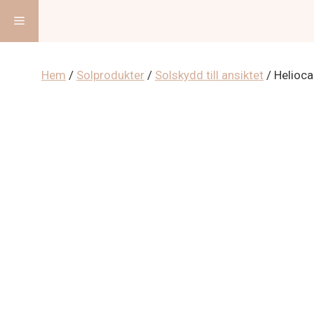
Hoppa
Meny
till
innehåll
Hem
/
Solprodukter
/
Solskydd till ansiktet
/ Helioca