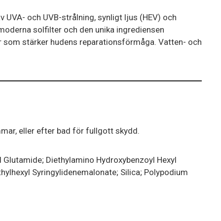
v UVA- och UVB-strålning, synligt ljus (HEV) och
 moderna solfilter och den unika ingrediensen
r som stärker hudens reparationsförmåga. Vatten- och
r, eller efter bad för fullgott skydd.
yl Glutamide; Diethylamino Hydroxybenzoyl Hexyl
thylhexyl Syringylidenemalonate; Silica; Polypodium