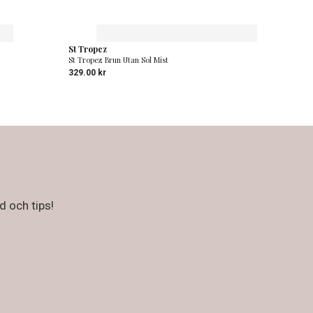
St Tropez
St Tropez Brun Utan Sol Mist
329.00
kr
d och tips!