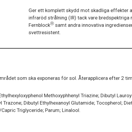
Ger ett komplett skydd mot skadliga effekter a
infraröd strålning (IR) tack vare bredspektriga
Ⓡ
Fernblock
samt andra innovativa ingrediense
svettresistent.
rådet som ska exponeras för sol. Återapplicera efter 2 timma
Ethylhexyloxyphenol Methoxyphhenyl Triazine; Dibutyl Lauro
l Trazone; Dibutyl Ethylhexanoyl Glutamide; Tocopherol; Die
Capric Triglyceride; Parum; Linalool.