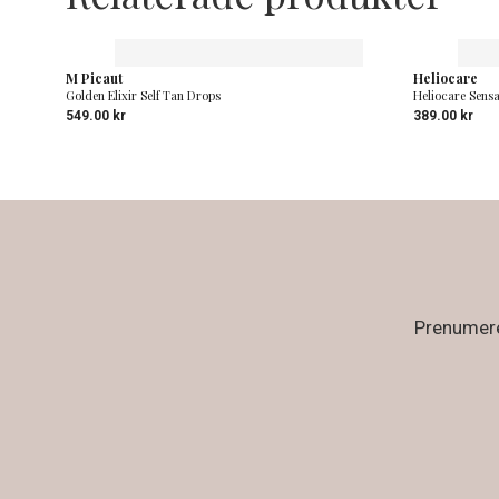
M Picaut
Heliocare
Golden Elixir Self Tan Drops
Heliocare Sensa
549.00
kr
389.00
kr
Prenumerer