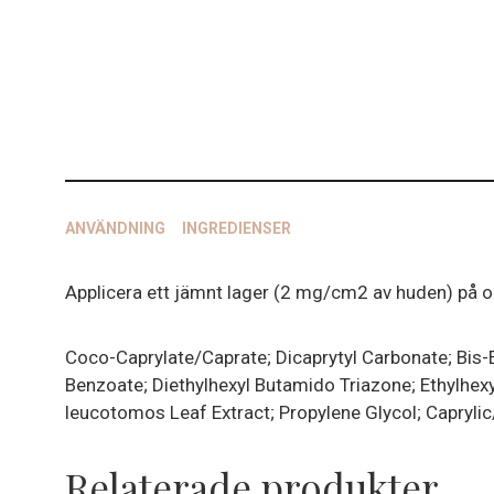
ANVÄNDNING
INGREDIENSER
Applicera ett jämnt lager (2 mg/cm2 av huden) på om
Coco-Caprylate/Caprate; Dicaprytyl Carbonate; Bis-
Benzoate; Diethylhexyl Butamido Triazone; Ethylhexy
leucotomos Leaf Extract; Propylene Glycol; Caprylic/
Relaterade produkter