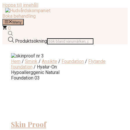
Hoppa till innehåll
Boka behandling
Meny
0
Produktsökning
Hem
/
Smink
/
Ansikte
/
Foundation
/
Flytande
foundation
/ Hyalur-On
Hypoallerggenic Natural
Foundation 03
Skin Proof