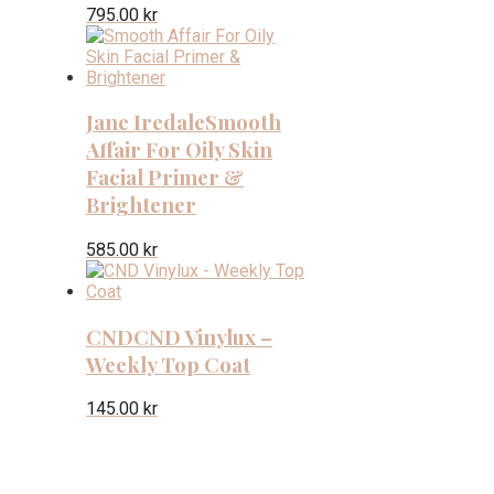
795.00
kr
Jane Iredale
Smooth
Affair For Oily Skin
Facial Primer &
Brightener
585.00
kr
CND
CND Vinylux –
Weekly Top Coat
145.00
kr