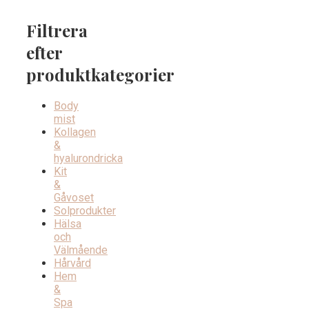
Filtrera
efter
produktkategorier
Body
mist
Kollagen
&
hyalurondricka
Kit
&
Gåvoset
Solprodukter
Hälsa
och
Välmående
Hårvård
Hem
&
Spa