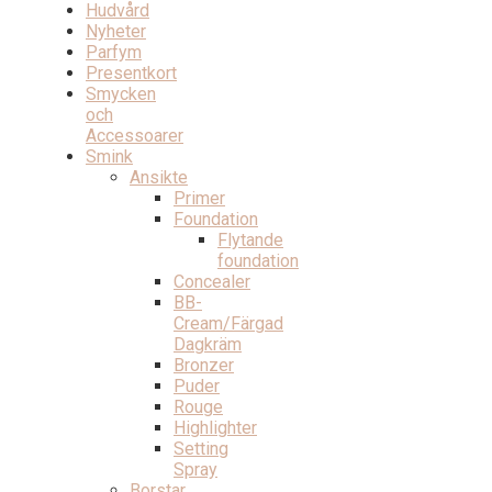
Hudvård
Nyheter
Parfym
Presentkort
Smycken
och
Accessoarer
Smink
Ansikte
Primer
Foundation
Flytande
foundation
Concealer
BB-
Cream/Färgad
Dagkräm
Bronzer
Puder
Rouge
Highlighter
Setting
Spray
Borstar