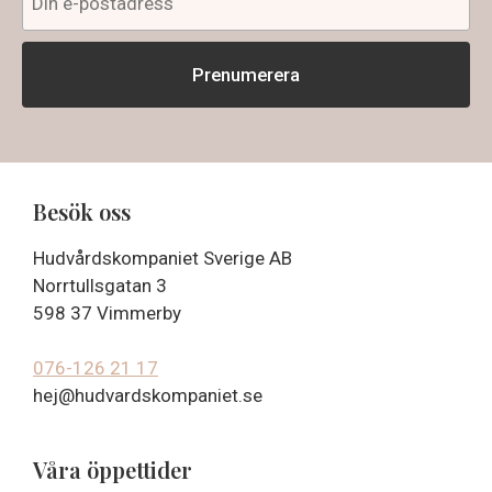
Besök oss
Hudvårdskompaniet Sverige AB
Norrtullsgatan 3
598 37 Vimmerby
076-126 21 17
hej@hudvardskompaniet.se
Våra öppettider