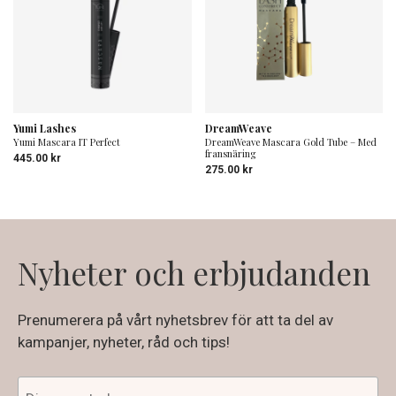
Yumi Lashes
DreamWeave
Yumi Mascara IT Perfect
DreamWeave Mascara Gold Tube – Med
fransnäring
445.00
kr
275.00
kr
Nyheter och erbjudanden
Prenumerera på vårt nyhetsbrev för att ta del av
kampanjer, nyheter, råd och tips!