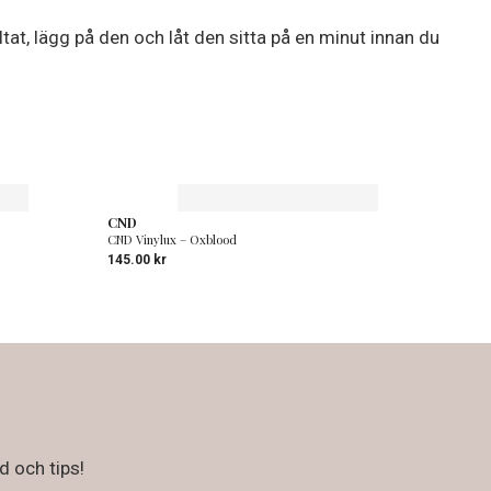
ltat, lägg på den och låt den sitta på en minut innan du
CND
CND Vinylux – Oxblood
145.00
kr
d och tips!