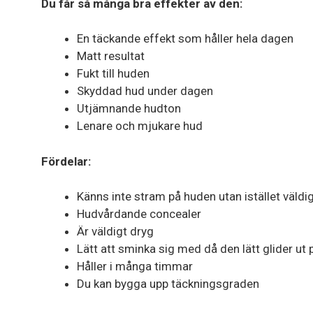
Du får så många bra effekter av den:
En täckande effekt som håller hela dagen
Matt resultat
Fukt till huden
Skyddad hud under dagen
Utjämnande hudton
Lenare och mjukare hud
Fördelar:
Känns inte stram på huden utan istället väld
Hudvårdande concealer
Är väldigt dryg
Lätt att sminka sig med då den lätt glider ut
Håller i många timmar
Du kan bygga upp täckningsgraden