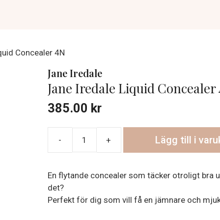
iquid Concealer 4N
Jane Iredale
Jane Iredale Liquid Concealer
385.00
kr
Lägg till i var
Jane
Iredale
Liquid
En flytande concealer som täcker otroligt bra u
Concealer
det?
4N
Perfekt för dig som vill få en jämnare och mj
mängd