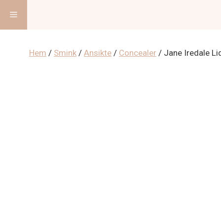
Hoppa
Meny
till
innehåll
Hem
/
Smink
/
Ansikte
/
Concealer
/ Jane Iredale L