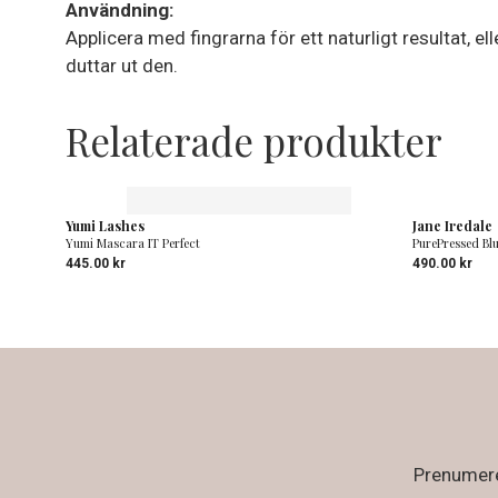
Användning:
Applicera med fingrarna för ett naturligt resultat, e
duttar ut den.
Relaterade produkter
Yumi Lashes
Jane Iredale
Yumi Mascara IT Perfect
PurePressed Bl
445.00
kr
490.00
kr
Prenumerer