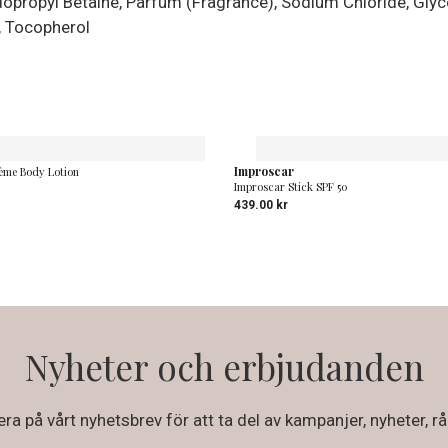
ropyl Betaine, Parfum (Fragrance), Sodium Chloride, Glyceri
, Tocopherol
Improscar
ème Body Lotion
Improscar Stick SPF 50
439.00
kr
Nyheter och erbjudanden
a på vårt nyhetsbrev för att ta del av kampanjer, nyheter, rå