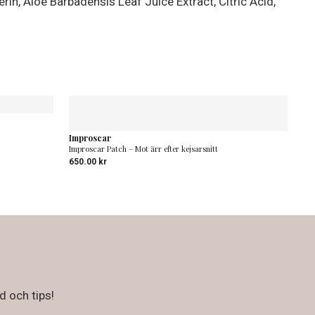
n, Aloe Barbadensis Leaf Juice Extract, Citric Acid,
Improscar
Improscar Patch – Mot ärr efter kejsarsnitt
650.00
kr
d och tips!