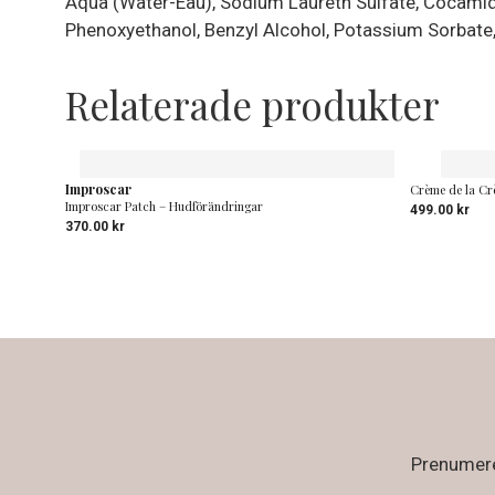
Aqua (Water-Eau), Sodium Laureth Sulfate, Cocamidop
Phenoxyethanol, Benzyl Alcohol, Potassium Sorbate
Relaterade produkter
Improscar
Crème de la Cr
Improscar Patch – Hudförändringar
499.00
kr
370.00
kr
Prenumerer