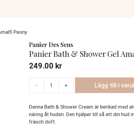
Amalfi Peony
Panier Des Sens
Panier Bath & Shower Gel Ama
249.00
kr
Lägg till i var
Panier
Bath
&
Denna Bath & Shower Cream är berikad med aloe
Shower
näring åt huden. Den hjälper till så att din hud 
Gel
fräsch doft.
Amalfi
Peony