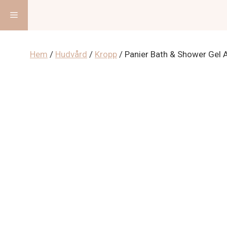
Hoppa
Meny
till
innehåll
Hem
/
Hudvård
/
Kropp
/ Panier Bath & Shower Gel 