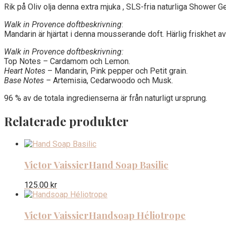
Rik på Oliv olja denna extra mjuka , SLS-fria naturliga Shower G
Walk in Provence doftbeskrivning
:
Mandarin är hjärtat i denna mousserande doft. Härlig friskhet av
Walk in Provence doftbeskrivning:
Top Notes
–
Cardamom och Lemon.
Heart Notes
– Mandarin, Pink pepper och Petit grain.
Base Notes –
Artemisia, Cedarwoodo och Musk.
96 % av de totala ingredienserna är från naturligt ursprung.
Relaterade produkter
Victor Vaissier
Hand Soap Basilic
125.00
kr
Victor Vaissier
Handsoap Héliotrope