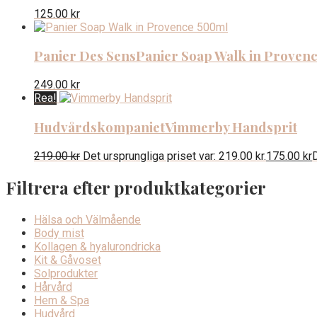
125.00
kr
Panier Des Sens
Panier Soap Walk in Proven
249.00
kr
Rea!
Hudvårdskompaniet
Vimmerby Handsprit
219.00
kr
Det ursprungliga priset var: 219.00 kr.
175.00
kr
D
Filtrera efter produktkategorier
Hälsa och Välmående
Body mist
Kollagen & hyalurondricka
Kit & Gåvoset
Solprodukter
Hårvård
Hem & Spa
Hudvård