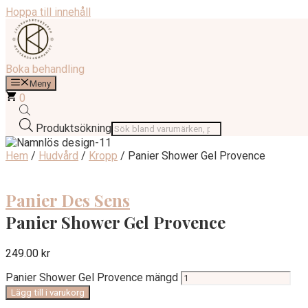
Hoppa till innehåll
Boka behandling
Meny
0
Produktsökning
Hem
/
Hudvård
/
Kropp
/ Panier Shower Gel Provence
Panier Des Sens
Panier Shower Gel Provence
249.00
kr
Panier Shower Gel Provence mängd
Lägg till i varukorg