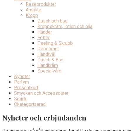
Reseprodukter
Ansikte
Kropp
Dusch och bad
Kroppskräm, lotion och olja
Händer
Fötter
Peeling & Skrubb
Deodorant
Handtvål
Dusch & Bad
Handkräm
Specialvård
Nyheter
Parfym
Presentkort
Smycken och Accessoarer
Smink
Okategoriserad
Nyheter och erbjudanden
Prenumerera på vårt nyhetsbrev för att ta del av kampanjer, nyhe