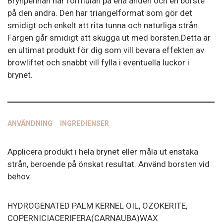
Brynpennan har formulan på ena änden och en borste
på den andra. Den har triangelformat som gör det
smidigt och enkelt att rita tunna och naturliga strån.
Färgen går smidigt att skugga ut med borsten.Detta är
en ultimat produkt för dig som vill bevara effekten av
browliftet och snabbt vill fylla i eventuella luckor i
brynet.
ANVÄNDNING
INGREDIENSER
Applicera produkt i hela brynet eller måla ut enstaka
strån, beroende på önskat resultat. Använd borsten vid
behov.
HYDROGENATED PALM KERNEL OIL, OZOKERITE,
COPERNICIACERIFERA(CARNAUBA)WAX