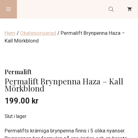
Hoppa
Meny
till
innehåll
Hem
/
Okategoriserad
/ Permalift Brynpenna Haza –
Kall Mörkblond
Permalift
Permalift Brynpenna Haza – Kall
Mörkblond
199.00
kr
Slut i lager
Permalifts krämiga brynpenna finns i 5 olika nyanser.