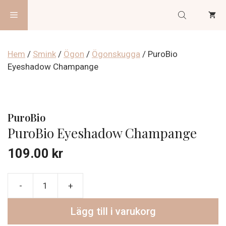
Hoppa
Meny
till
innehåll
Hem
/
Smink
/
Ögon
/
Ögonskugga
/ PuroBio
Eyeshadow Champange
PuroBio
PuroBio Eyeshadow Champange
109.00
kr
PuroBio
Eyeshadow
Lägg till i varukorg
Champange