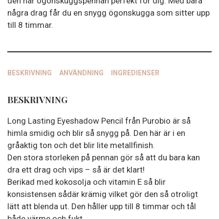
den här ögonskuggspennan perfekt för dig. Med bara
några drag får du en snygg ögonskugga som sitter upp
till 8 timmar.
BESKRIVNING
ANVÄNDNING
INGREDIENSER
BESKRIVNING
Long Lasting Eyeshadow Pencil från Purobio är så
himla smidig och blir så snygg på. Den här är i en
gråaktig ton och det blir lite metallfinish.
Den stora storleken på pennan gör så att du bara kan
dra ett drag och vips – så är det klart!
Berikad med kokosolja och vitamin E så blir
konsistensen sådär krämig vilket gör den så otroligt
lätt att blenda ut. Den håller upp till 8 timmar och tål
både värme och fukt.