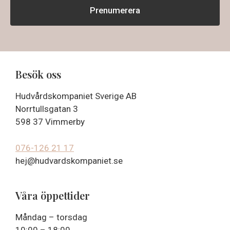
Besök oss
Hudvårdskompaniet Sverige AB
Norrtullsgatan 3
598 37 Vimmerby
076-126 21 17
hej@hudvardskompaniet.se
Våra öppettider
Måndag – torsdag
10:00 – 18:00