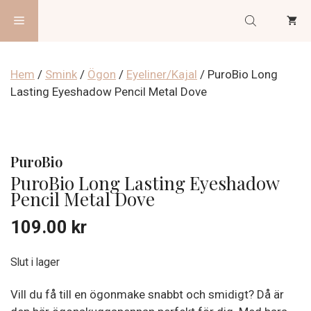
Hoppa
Meny
till
innehåll
Hem
/
Smink
/
Ögon
/
Eyeliner/Kajal
/ PuroBio Long
Lasting Eyeshadow Pencil Metal Dove
PuroBio
PuroBio Long Lasting Eyeshadow
Pencil Metal Dove
109.00
kr
Slut i lager
Vill du få till en ögonmake snabbt och smidigt? Då är