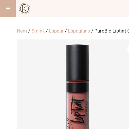
Hoppa
Meny
till
innehåll
Hem
/
Smink
/
Läppar
/
Läppglans
/ PuroBio Liptint 