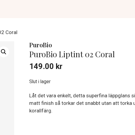
02 Coral
PuroBio
PuroBio Liptint 02 Coral
149.00
kr
Slut i lager
Låt det vara enkelt, detta superfina läppglans si
matt finish så torkar det snabbt utan att torka u
korallfärg.