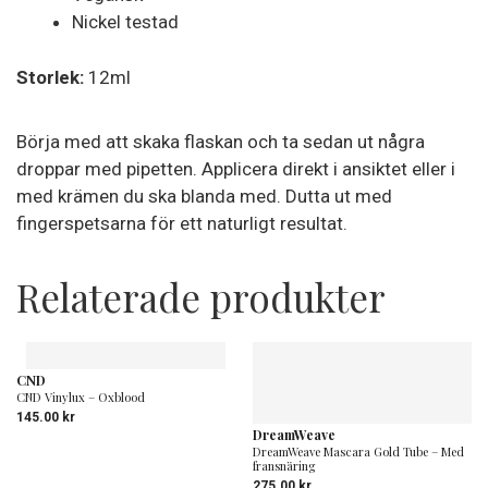
Nickel testad
Storlek:
12ml
Börja med att skaka flaskan och ta sedan ut några
droppar med pipetten. Applicera direkt i ansiktet eller i
med krämen du ska blanda med. Dutta ut med
fingerspetsarna för ett naturligt resultat.
Relaterade produkter
CND
CND Vinylux – Oxblood
145.00
kr
DreamWeave
DreamWeave Mascara Gold Tube – Med
fransnäring
275.00
kr