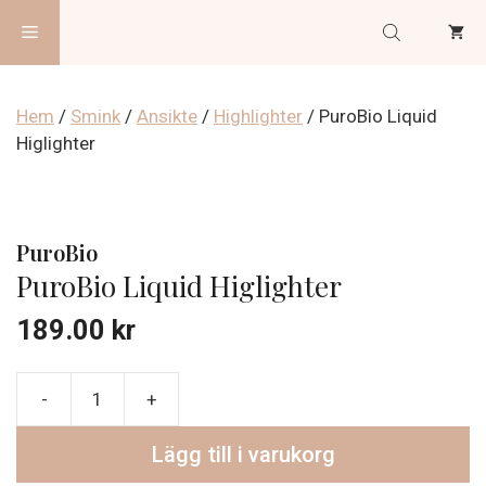
Hoppa
Meny
till
innehåll
Hem
/
Smink
/
Ansikte
/
Highlighter
/ PuroBio Liquid
Higlighter
PuroBio
PuroBio Liquid Higlighter
189.00
kr
PuroBio
Liquid
Lägg till i varukorg
Higlighter