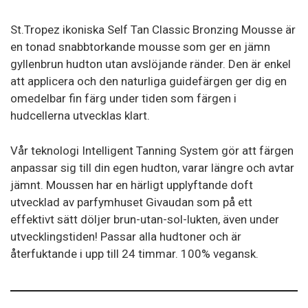
Utan
Sol
St.Tropez ikoniska Self Tan Classic Bronzing Mousse är
Mousse
en tonad snabbtorkande mousse som ger en jämn
mängd
gyllenbrun hudton utan avslöjande ränder. Den är enkel
att applicera och den naturliga guidefärgen ger dig en
omedelbar fin färg under tiden som färgen i
hudcellerna utvecklas klart.
Vår teknologi Intelligent Tanning System gör att färgen
anpassar sig till din egen hudton, varar längre och avtar
jämnt. Moussen har en härligt upplyftande doft
utvecklad av parfymhuset Givaudan som på ett
effektivt sätt döljer brun-utan-sol-lukten, även under
utvecklingstiden! Passar alla hudtoner och är
återfuktande i upp till 24 timmar. 100% vegansk.