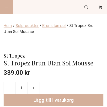
Hoppa
Meny
till
innehåll
Hem
/
Solprodukter
/
Brun utan sol
/ St Tropez Brun
Utan Sol Mousse
St Tropez
St Tropez Brun Utan Sol Mousse
339.00
kr
St
Tropez
Lägg till i varukorg
Brun