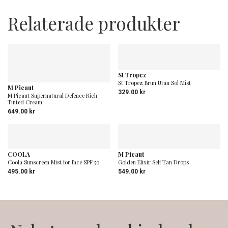
Relaterade produkter
St Tropez
St Tropez Brun Utan Sol Mist
M Picaut
329.00
kr
M Picaut Supernatural Defence Rich
Tinted Cream
649.00
kr
COOLA
M Picaut
Coola Sunscreen Mist for face SPF 50
Golden Elixir Self Tan Drops
495.00
kr
549.00
kr