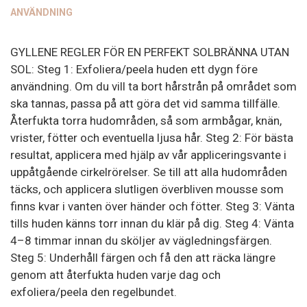
ANVÄNDNING
GYLLENE REGLER FÖR EN PERFEKT SOLBRÄNNA UTAN
SOL: Steg 1: Exfoliera/peela huden ett dygn före
användning. Om du vill ta bort hårstrån på området som
ska tannas, passa på att göra det vid samma tillfälle.
Återfukta torra hudområden, så som armbågar, knän,
vrister, fötter och eventuella ljusa hår. Steg 2: För bästa
resultat, applicera med hjälp av vår appliceringsvante i
uppåtgående cirkelrörelser. Se till att alla hudområden
täcks, och applicera slutligen överbliven mousse som
finns kvar i vanten över händer och fötter. Steg 3: Vänta
tills huden känns torr innan du klär på dig. Steg 4: Vänta
4–8 timmar innan du sköljer av vägledningsfärgen.
Steg 5: Underhåll färgen och få den att räcka längre
genom att återfukta huden varje dag och
exfoliera/peela den regelbundet.