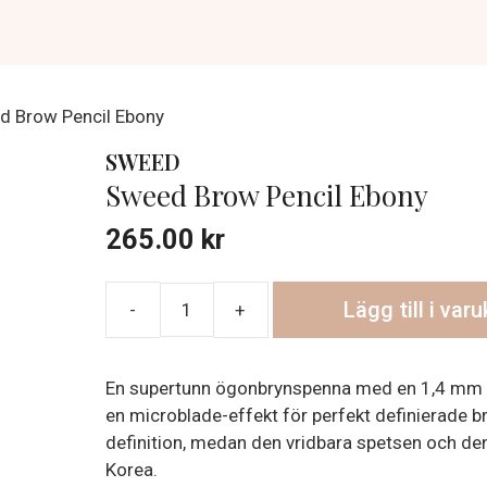
d Brow Pencil Ebony
SWEED
Sweed Brow Pencil Ebony
265.00
kr
Lägg till i var
Sweed
Brow
Pencil
En supertunn ögonbrynspenna med en 1,4 mm spe
Ebony
en microblade-effekt för perfekt definierade 
mängd
definition, medan den vridbara spetsen och den
Korea.