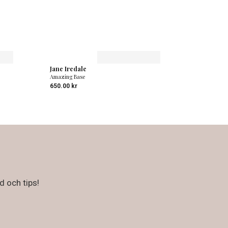
Jane Iredale
Amazing Base
650.00
kr
d och tips!