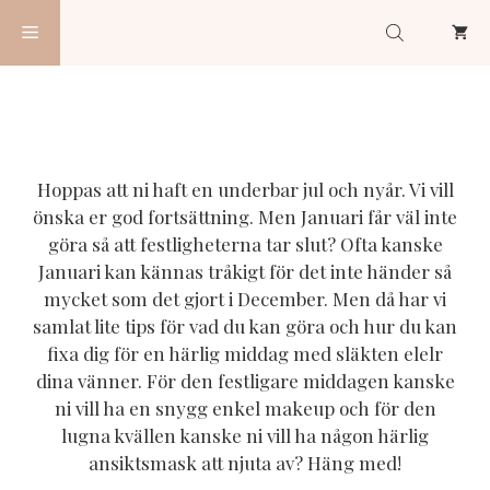
Hoppa
Meny
till
innehåll
Hoppas att ni haft en underbar jul och nyår. Vi vill
önska er god fortsättning. Men Januari får väl inte
göra så att festligheterna tar slut? Ofta kanske
Januari kan kännas tråkigt för det inte händer så
mycket som det gjort i December. Men då har vi
samlat lite tips för vad du kan göra och hur du kan
fixa dig för en härlig middag med släkten elelr
dina vänner. För den festligare middagen kanske
ni vill ha en snygg enkel makeup och för den
lugna kvällen kanske ni vill ha någon härlig
ansiktsmask att njuta av? Häng med!