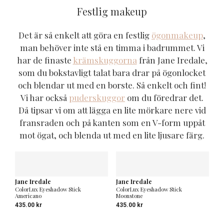
Festlig makeup
Det är så enkelt att göra en festlig
ögonmakeup
,
man behöver inte stå en timma i badrummet. Vi
har de finaste
krämskuggorna
från Jane Iredale,
som du bokstavligt talat bara drar på ögonlocket
och blendar ut med en borste. Så enkelt och fint!
Vi har också
puderskuggor
om du föredrar det.
Då tipsar vi om att lägga en lite mörkare nere vid
fransraden och på kanten som en V-form uppåt
mot ögat, och blenda ut med en lite ljusare färg.
Jane Iredale
Jane Iredale
ColorLux Eyeshadow Stick
ColorLux Eyeshadow Stick
Americano
Moonstone
435.00
kr
435.00
kr