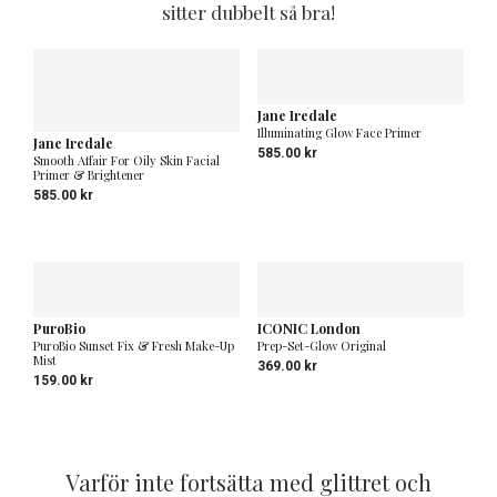
sitter dubbelt så bra!
Jane Iredale
Illuminating Glow Face Primer
Jane Iredale
585.00
kr
Smooth Affair For Oily Skin Facial
Primer & Brightener
585.00
kr
PuroBio
ICONIC London
PuroBio Sunset Fix & Fresh Make-Up
Prep-Set-Glow Original
Mist
369.00
kr
159.00
kr
Varför inte fortsätta med glittret och