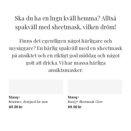
priset
priset
var:
är:
768.00 kr.
689.00 kr.
Ska du ha en lugn kväll hemma? Alltså
spakväll med sheetmask, vilken dröm!
Finns det egentligen något härligare och
mysiggare? En härlig spakväll med en sheetmask
på ansiktet och en riktigt god middag och något
gott att dricka. Vi har massa härliga
ansiktsmasker.
Masq+
Masq+
Moisture, designed for men
MasQ+ Sheetmask Glow
69.00
kr
69.00
kr