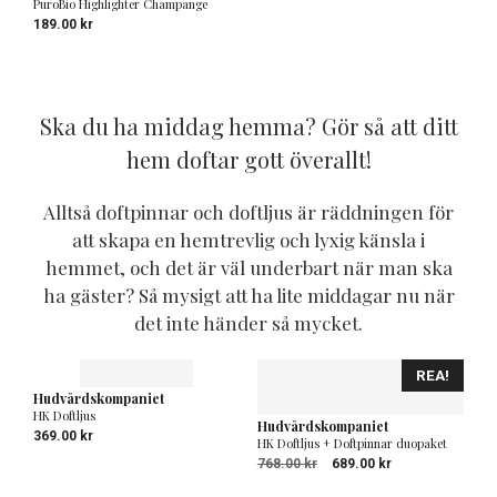
PuroBio Highlighter Champange
189.00
kr
Ska du ha middag hemma? Gör så att ditt
hem doftar gott överallt!
Alltså doftpinnar och doftljus är räddningen för
att skapa en hemtrevlig och lyxig känsla i
hemmet, och det är väl underbart när man ska
ha gäster? Så mysigt att ha lite middagar nu när
det inte händer så mycket.
REA!
Hudvårdskompaniet
HK Doftljus
Hudvårdskompaniet
369.00
kr
HK Doftljus + Doftpinnar duopaket
Det
Det
768.00
kr
689.00
kr
ursprungliga
nuvarande