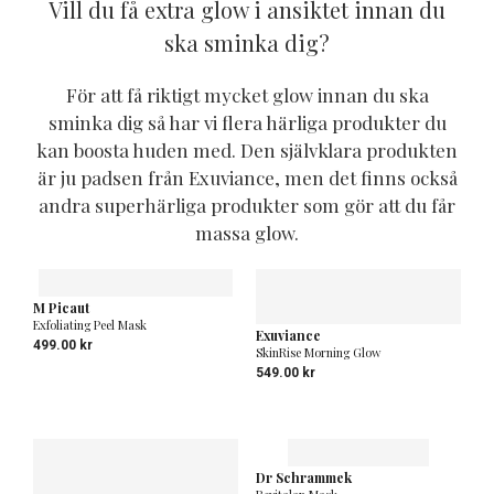
Vill du få extra glow i ansiktet innan du
ska sminka dig?
För att få riktigt mycket glow innan du ska
sminka dig så har vi flera härliga produkter du
kan boosta huden med. Den självklara produkten
är ju padsen från Exuviance, men det finns också
andra superhärliga produkter som gör att du får
massa glow.
M Picaut
Exfoliating Peel Mask
Exuviance
499.00
kr
SkinRise Morning Glow
549.00
kr
Dr Schrammek