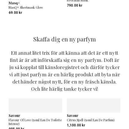
Revitalan Mask
Masq+
790.00
kr
MasQ+ Sheetmask Glow
69.00
kr
Skaffa dig en ny parfym
Ett annat litet trix för att känna att det är ett nytt
fint år är att införskaffa sig en ny parfym. Doft är
ju så kopplat till känsloregistret och därför tycker
vi att just parfym är en härlig produkt att byta när
det händer något nytt, för en ny fräsch känsla.
Och lite härlig tanke tycker vi!
Savour
Savour
Flavour Of Love (50ml Eau De Toilette
Citrus Spell (50ml Eau De Parfum)
Intense)
1,100.00
kr