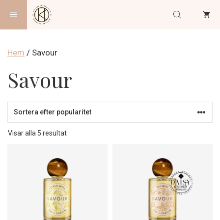
Hoppa
Meny
till
innehåll
Hem
/ Savour
Savour
Sortera
Visar alla 5 resultat
efter
popularitet