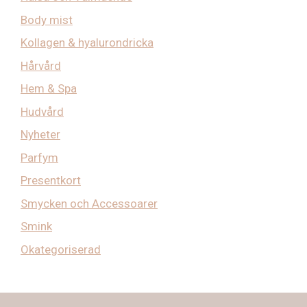
Body mist
Kollagen & hyalurondricka
Hårvård
Hem & Spa
Hudvård
Nyheter
Parfym
Presentkort
Smycken och Accessoarer
Smink
Okategoriserad