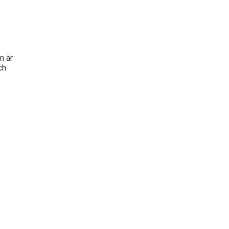
m är
ch