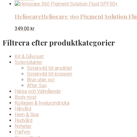
Heliocare
Heliocare 360 Pigment Solution Fl
349.00
kr
Filtrera efter produktkategorier
Kit & Gåvoset
Solprodukter
Solskydd till ansiktet
Solskydd till kroppen
Brun utan sol
After Sun
Hälsa och Välmående
Body mist
Kollagen & hyalurondricka
Hårvård
Hem & Spa
Hudvård
Nyheter
Parfym