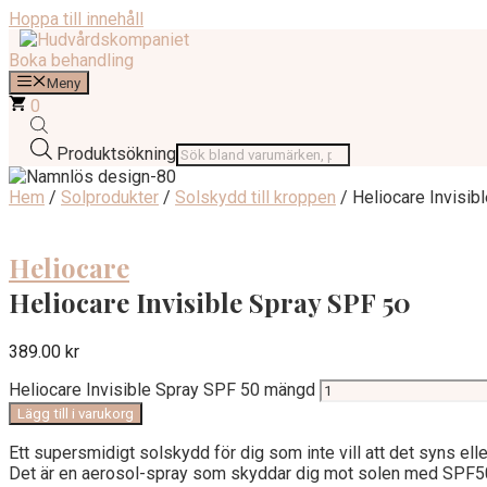
Hoppa till innehåll
Boka behandling
Meny
0
Produktsökning
Hem
/
Solprodukter
/
Solskydd till kroppen
/ Heliocare Invisib
Heliocare
Heliocare Invisible Spray SPF 50
389.00
kr
Heliocare Invisible Spray SPF 50 mängd
Lägg till i varukorg
Ett supersmidigt solskydd för dig som inte vill att det syns ell
Det är en aerosol-spray som skyddar dig mot solen med SPF50 oc