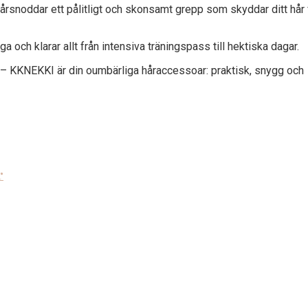
rsnoddar ett pålitligt och skonsamt grepp som skyddar ditt hår 
ga och klarar allt från intensiva träningspass till hektiska dagar.
r – KKNEKKI är din oumbärliga håraccessoar: praktisk, snygg och
r