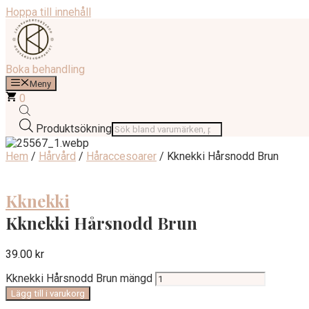
Hoppa till innehåll
Boka behandling
Meny
0
Produktsökning
Hem
/
Hårvård
/
Håraccesoarer
/ Kknekki Hårsnodd Brun
Kknekki
Kknekki Hårsnodd Brun
39.00
kr
Kknekki Hårsnodd Brun mängd
Lägg till i varukorg