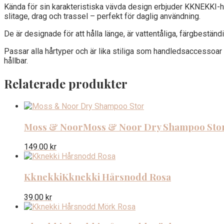
Kända för sin karakteristiska vävda design erbjuder KKNEKKI-hå
slitage, drag och trassel – perfekt för daglig användning.
De är designade för att hålla länge, är vattentåliga, färgbeständi
Passar alla hårtyper och är lika stiliga som handledsaccessoa
hållbar.
Relaterade produkter
Moss & Noor
Moss & Noor Dry Shampoo Sto
149.00
kr
Kknekki
Kknekki Hårsnodd Rosa
39.00
kr