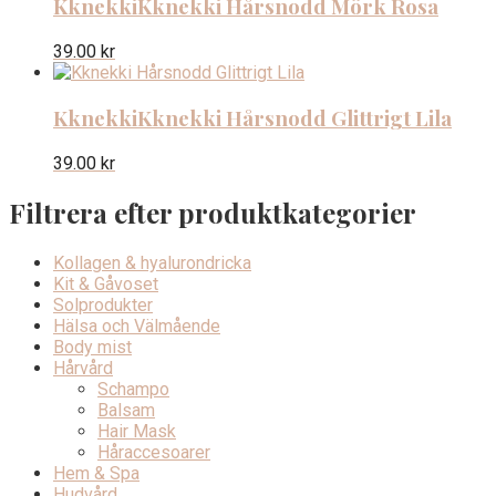
Kknekki
Kknekki Hårsnodd Mörk Rosa
39.00
kr
Kknekki
Kknekki Hårsnodd Glittrigt Lila
39.00
kr
Filtrera efter produktkategorier
Kollagen & hyalurondricka
Kit & Gåvoset
Solprodukter
Hälsa och Välmående
Body mist
Hårvård
Schampo
Balsam
Hair Mask
Håraccesoarer
Hem & Spa
Hudvård