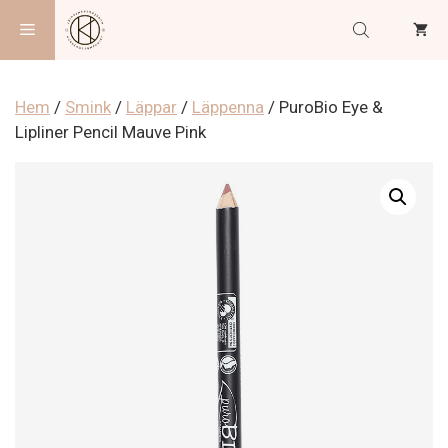
Hoppa
Meny
till
innehåll
Hem
/
Smink
/
Läppar
/
Läppenna
/ PuroBio Eye &
Lipliner Pencil Mauve Pink