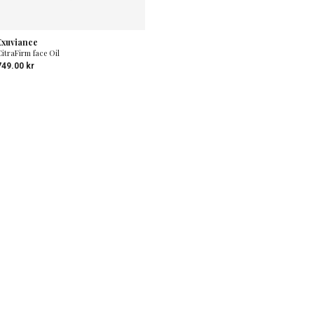
Exuviance
CitraFirm face Oil
749.00
kr