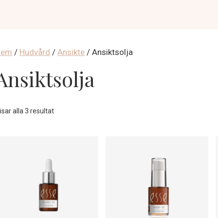
Hem
/
Hudvård
/
Ansikte
/ Ansiktsolja
Ansiktsolja
Sortera
isar alla 3 resultat
efter
popularitet