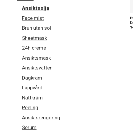
Ansiktsolja
Face mist
E
Es
Brun utan sol
7
Sheetmask
24h creme
Ansiktsmask
Ansiktsvatten
Dagkräm
Läppvård
Nattkräm
Peeling
Ansiktsrengöring
Serum