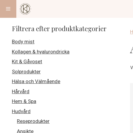
Hoppa
Meny
till
innehåll
Filtrera efter produktkategorier
Body mist
Kollagen & hyalurondricka
Kit & Gåvoset
V
Solprodukter
Hälsa och Välmående
Hårvård
Hem & Spa
Hudvård
Reseprodukter
Ansikte