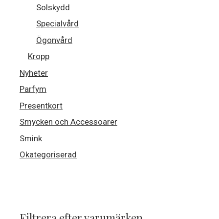
Solskydd
Specialvård
Ögonvård
Kropp
Nyheter
Parfym
Presentkort
Smycken och Accessoarer
Smink
Okategoriserad
Filtrera efter varumärken