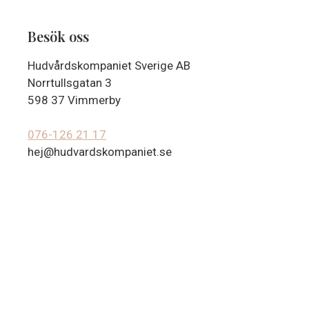
Besök oss
Hudvårdskompaniet Sverige AB
Norrtullsgatan 3
598 37 Vimmerby
076-126 21 17
hej@hudvardskompaniet.se