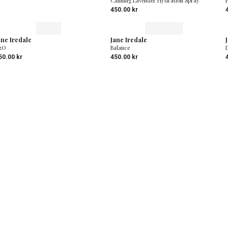
Calming Lavender Hydration Spray
450.00
kr
ane Iredale
Jane Iredale
2O
Balance
50.00
kr
450.00
kr