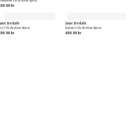
Pommisst Hydration Spray
450.00
kr
Jane Iredale
Jane Iredale
D2O Hydration Spray
Balance Hydration Spray
450.00
kr
450.00
kr