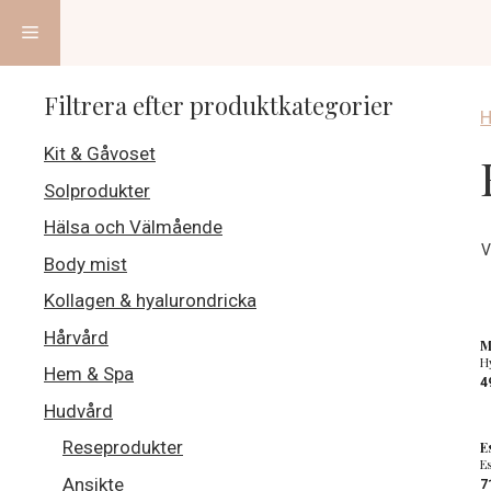
Hoppa
Meny
till
innehåll
Filtrera efter produktkategorier
Kit & Gåvoset
Solprodukter
Hälsa och Välmående
V
Body mist
Kollagen & hyalurondricka
Hårvård
M
H
Hem & Spa
4
Hudvård
Reseprodukter
E
E
Ansikte
7