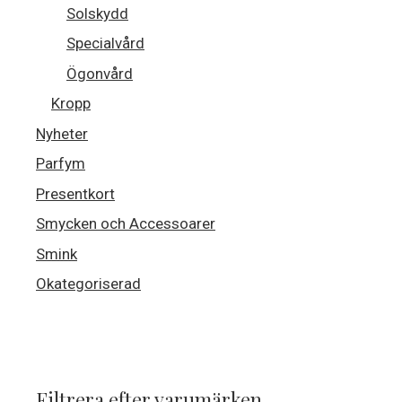
Solskydd
Specialvård
Ögonvård
Kropp
Nyheter
Parfym
Presentkort
Smycken och Accessoarer
Smink
Okategoriserad
Filtrera efter varumärken