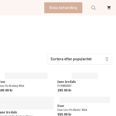
Boka behandling
Esse
Jane Iredale
Esse Hydrating Mist
POMMISST
400.00
kr
295.00
kr
Esse
Esse Live Probiotic Mist
Jane Iredale
555.00
kr