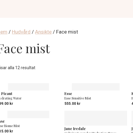
Hem
/
Hudvård
/
Ansikte
/ Face mist
Face mist
Sortera
isar alla 12 resultat
efter
popularitet
 Picaut
Esse
ydrating Water
Esse Sensitive Mist
99.00
kr
555.00
kr
sse
sse Biome Mist
Jane Iredale
15.00
kr