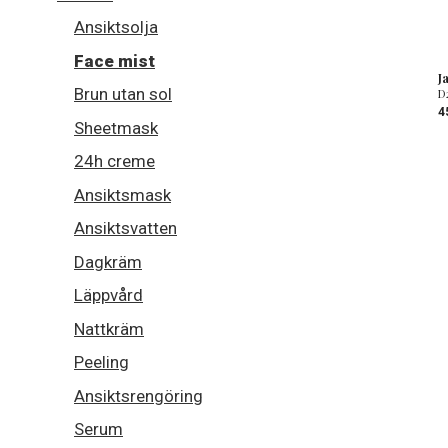
Ansiktsolja
Face mist
J
Brun utan sol
D
4
Sheetmask
24h creme
Ansiktsmask
Ansiktsvatten
Dagkräm
Läppvård
Nattkräm
Peeling
Ansiktsrengöring
Serum