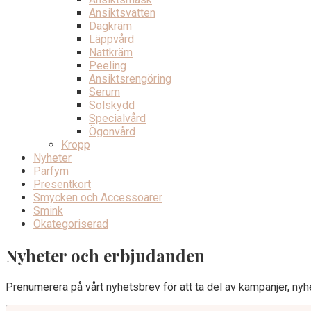
Ansiktsvatten
Dagkräm
Läppvård
Nattkräm
Peeling
Ansiktsrengöring
Serum
Solskydd
Specialvård
Ögonvård
Kropp
Nyheter
Parfym
Presentkort
Smycken och Accessoarer
Smink
Okategoriserad
Nyheter och erbjudanden
Prenumerera på vårt nyhetsbrev för att ta del av kampanjer, nyhe