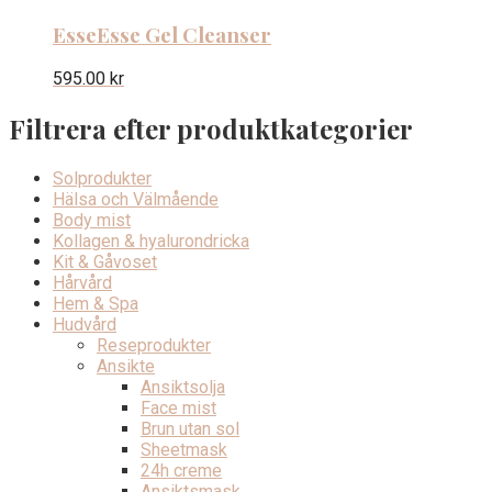
Esse
Esse Gel Cleanser
595.00
kr
Filtrera efter produktkategorier
Solprodukter
Hälsa och Välmående
Body mist
Kollagen & hyalurondricka
Kit & Gåvoset
Hårvård
Hem & Spa
Hudvård
Reseprodukter
Ansikte
Ansiktsolja
Face mist
Brun utan sol
Sheetmask
24h creme
Ansiktsmask