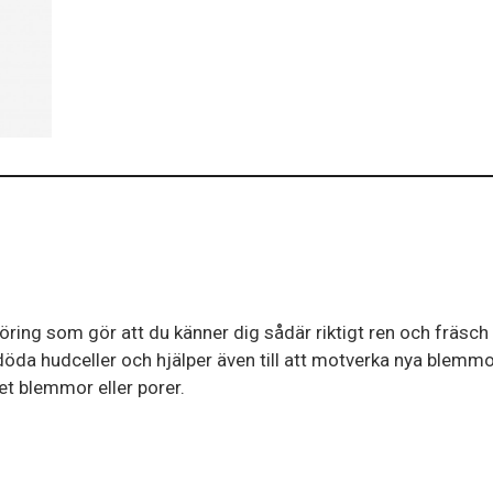
ing som gör att du känner dig sådär riktigt ren och fräsch i
döda hudceller och hjälper även till att motverka nya blemmor
t blemmor eller porer.