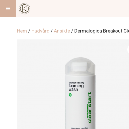
Hoppa
Meny
till
innehåll
Hem
/
Hudvård
/
Ansikte
/ Dermalogica Breakout C