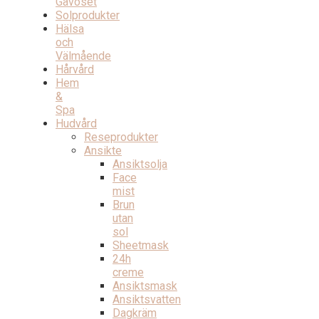
Gåvoset
Solprodukter
Hälsa
och
Välmående
Hårvård
Hem
&
Spa
Hudvård
Reseprodukter
Ansikte
Ansiktsolja
Face
mist
Brun
utan
sol
Sheetmask
24h
creme
Ansiktsmask
Ansiktsvatten
Dagkräm