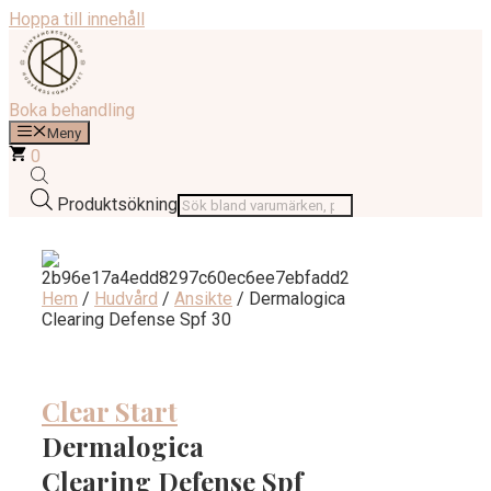
Hoppa till innehåll
Boka behandling
Meny
0
Produktsökning
Hem
/
Hudvård
/
Ansikte
/ Dermalogica
Clearing Defense Spf 30
Clear Start
Dermalogica
Clearing Defense Spf