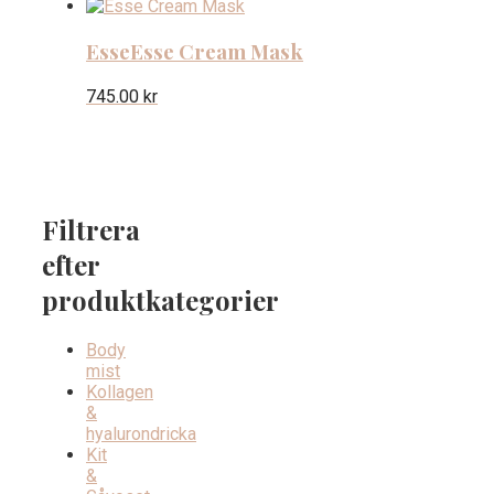
Esse
Esse Cream Mask
745.00
kr
Filtrera
efter
produktkategorier
Body
mist
Kollagen
&
hyalurondricka
Kit
&