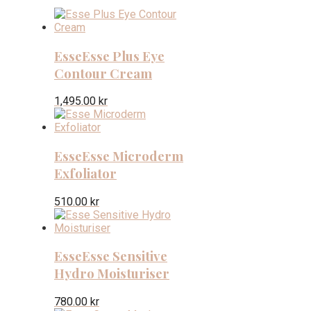
Esse
Esse Plus Eye
Contour Cream
1,495.00
kr
Esse
Esse Microderm
Exfoliator
510.00
kr
Esse
Esse Sensitive
Hydro Moisturiser
780.00
kr