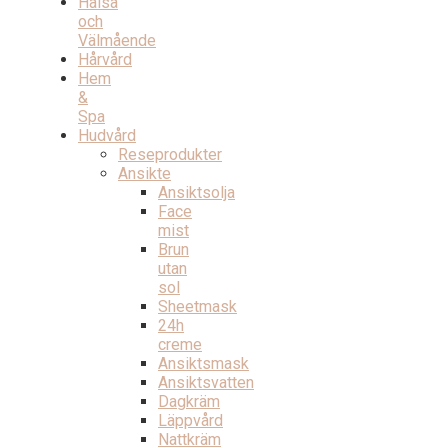
Hälsa
och
Välmående
Hårvård
Hem
&
Spa
Hudvård
Reseprodukter
Ansikte
Ansiktsolja
Face
mist
Brun
utan
sol
Sheetmask
24h
creme
Ansiktsmask
Ansiktsvatten
Dagkräm
Läppvård
Nattkräm