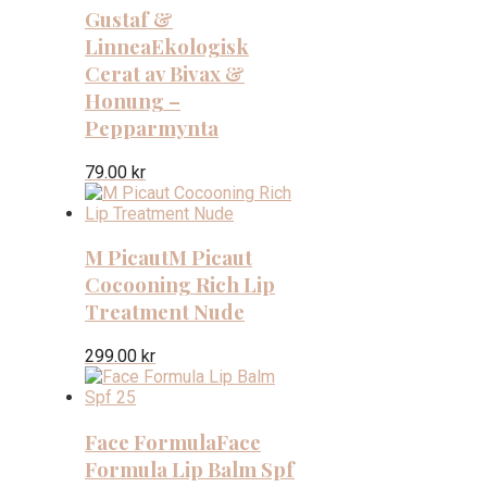
Gustaf &
Linnea
Ekologisk
Cerat av Bivax &
Honung –
Pepparmynta
79.00
kr
M Picaut
M Picaut
Cocooning Rich Lip
Treatment Nude
299.00
kr
Face Formula
Face
Formula Lip Balm Spf