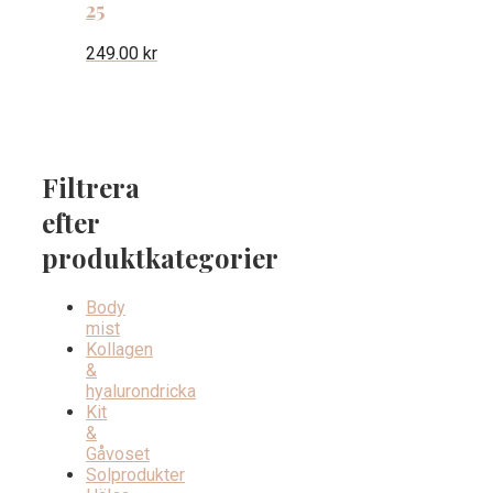
25
249.00
kr
Filtrera
efter
produktkategorier
Body
mist
Kollagen
&
hyalurondricka
Kit
&
Gåvoset
Solprodukter