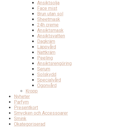
Ansiktsolja
Face mist
Brun utan sol
Sheetmask
24h creme
Ansiktsmask
Ansiktsvatten
Dagkräm
Läppvård
Nattkräm
Peeling
Ansiktsrengöring
Serum
Solskydd
Specialvård
Ögonvård
Kropp
Nyheter
Parfym
Presentkort
Smycken och Accessoarer
Smink
Okategoriserad