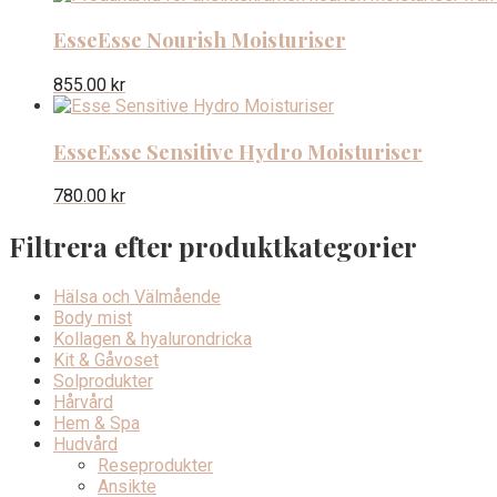
Esse
Esse Nourish Moisturiser
855.00
kr
Esse
Esse Sensitive Hydro Moisturiser
780.00
kr
Filtrera efter produktkategorier
Hälsa och Välmående
Body mist
Kollagen & hyalurondricka
Kit & Gåvoset
Solprodukter
Hårvård
Hem & Spa
Hudvård
Reseprodukter
Ansikte