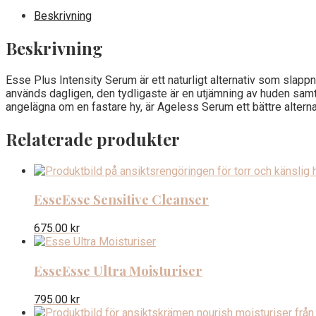
Beskrivning
Beskrivning
Esse Plus Intensity Serum är ett naturligt alternativ som slapp
används dagligen, den tydligaste är en utjämning av huden samt
angelägna om en fastare hy, är Ageless Serum ett bättre alternat
Relaterade produkter
Esse
Esse Sensitive Cleanser
675.00
kr
Esse
Esse Ultra Moisturiser
795.00
kr