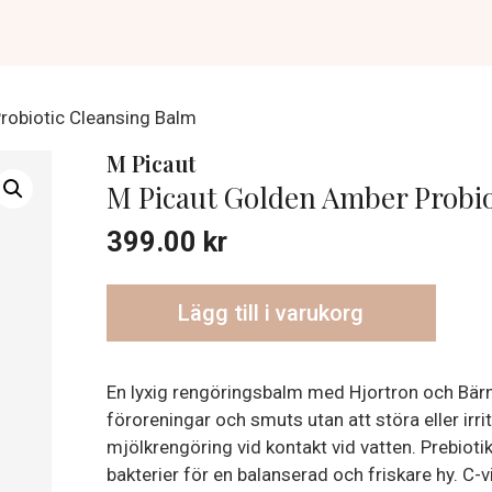
robiotic Cleansing Balm
M Picaut
M Picaut Golden Amber Probio
399.00
kr
Lägg till i varukorg
En lyxig rengöringsbalm med Hjortron och Bär
föroreningar och smuts utan att störa eller irri
mjölkrengöring vid kontakt vid vatten. Prebiot
bakterier för en balanserad och friskare hy. C