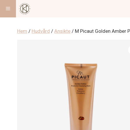
Hoppa
Meny
till
innehåll
Hem
/
Hudvård
/
Ansikte
/ M Picaut Golden Amber P