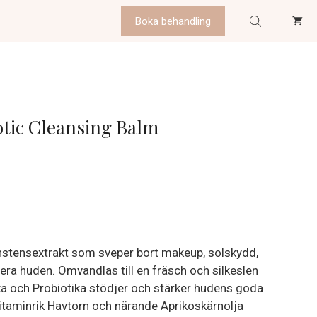
Boka behandling
tic Cleansing Balm
nstensextrakt som sveper bort makeup, solskydd,
tera huden. Omvandlas till en fräsch och silkeslen
ika och Probiotika stödjer och stärker hudens goda
-vitaminrik Havtorn och närande Aprikoskärnolja