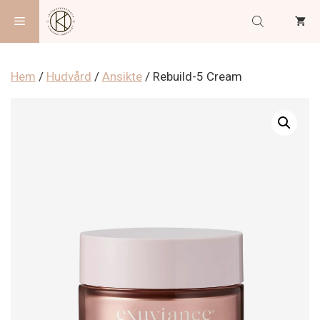
Hoppa
Meny
till
innehåll
Hem
/
Hudvård
/
Ansikte
/ Rebuild-5 Cream