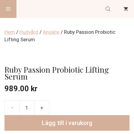
Hoppa
Meny
till
innehåll
Hem
/
Hudvård
/
Ansikte
/ Ruby Passion Probiotic
Lifting Serum
Ruby Passion Probiotic Lifting
Serum
989.00
kr
Ruby
Passion
Lägg till i varukorg
Probiotic
Lifting