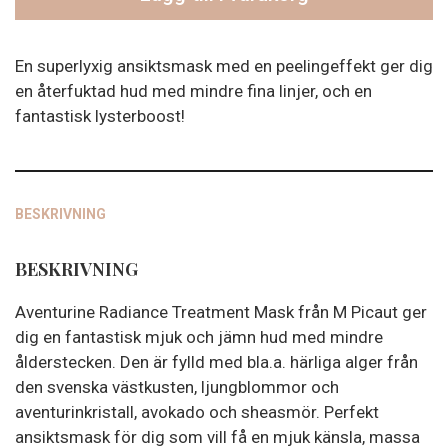
-
Aventurine
Radiance
En superlyxig ansiktsmask med en peelingeffekt ger dig
Treatment
en återfuktad hud med mindre fina linjer, och en
Mask
fantastisk lysterboost!
mängd
BESKRIVNING
BESKRIVNING
Aventurine Radiance Treatment Mask från M Picaut ger
dig en fantastisk mjuk och jämn hud med mindre
ålderstecken. Den är fylld med bla.a. härliga alger från
den svenska västkusten, ljungblommor och
aventurinkristall, avokado och sheasmör. Perfekt
ansiktsmask för dig som vill få en mjuk känsla, massa