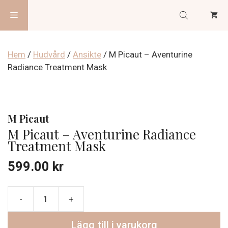
Hoppa
Meny
till
innehåll
Hem
/
Hudvård
/
Ansikte
/ M Picaut – Aventurine
Radiance Treatment Mask
M Picaut
M Picaut – Aventurine Radiance
Treatment Mask
599.00
kr
M
Picaut
Lägg till i varukorg